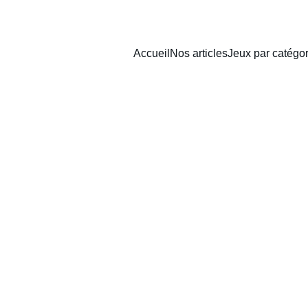
Accueil
Nos articles
Jeux par catégor
déguisements enfants pour un carnav
que du carnaval et découvrez pourquoi cette fête est si importa
sonnel et créativité, les déguisements enfants sont bien plus q
dées originales pour fabriquer un déguisement maison ainsi qu’
 année sur Amazon. De quoi faire le bonheur des petits pour un 