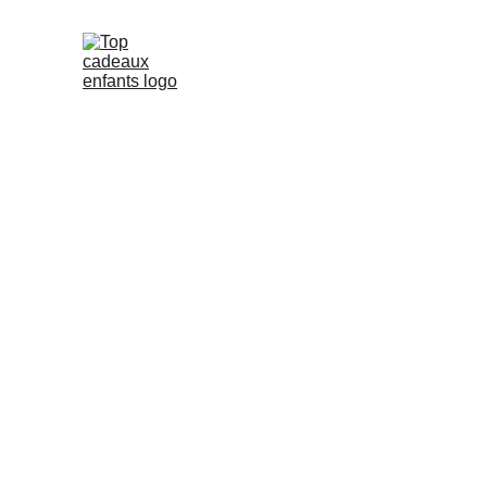
Idées de 
Plongez dans l'univers magi
tradition, développement per
article, vous trouverez des i
plus populaires cette