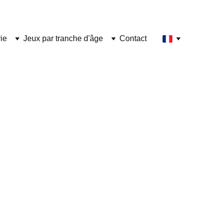
ie
Jeux par tranche d'âge
Contact
al magique
nte pour les enfants ! Entre
u’un simple costume. Dans cet
une sélection des costumes les
carnaval inoubliable !